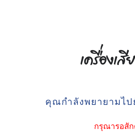
คุณกำลังพยายามไปยั
กรุณารอสักค