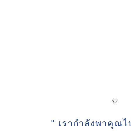
" เรากำลังพาคุณไป