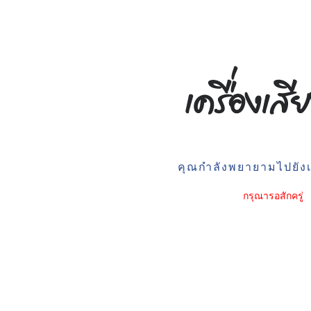
คุณกำลังพยายามไปยังเว
กรุณารอสักครู่