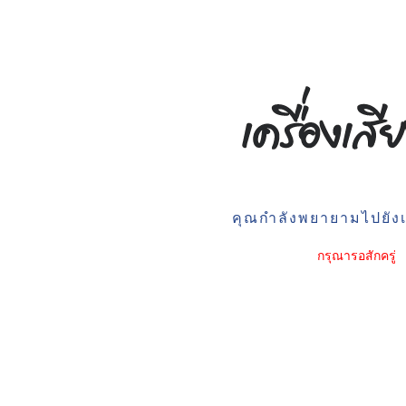
คุณกำลังพยายามไปยังเว
กรุณารอสักครู่