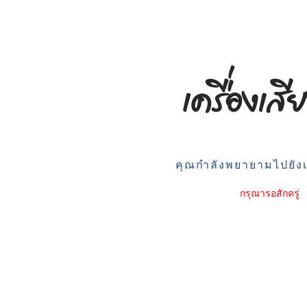
คุณกำลังพยายามไปยังเว
กรุณารอสักครู่