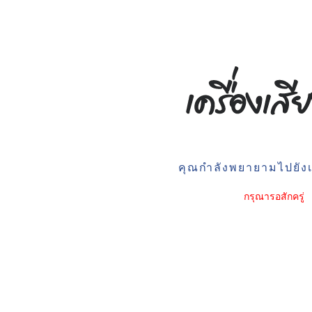
คุณกำลังพยายามไปยังเว
กรุณารอสักครู่