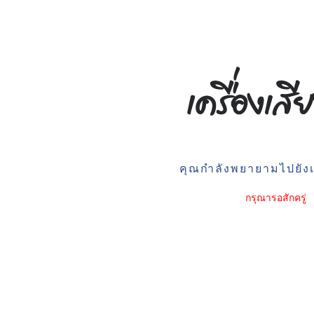
คุณกำลังพยายามไปยังเว
กรุณารอสักครู่