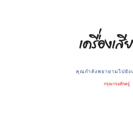
คุณกำลังพยายามไปยังเว
กรุณารอสักครู่