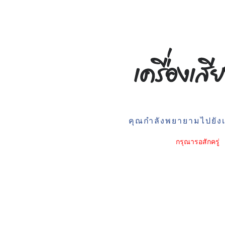
คุณกำลังพยายามไปยังเว
กรุณารอสักครู่