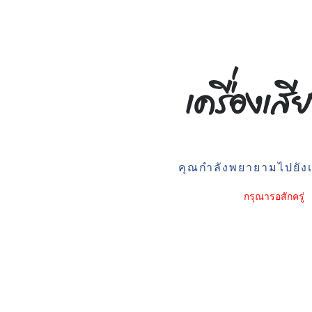
คุณกำลังพยายามไปยังเว
กรุณารอสักครู่