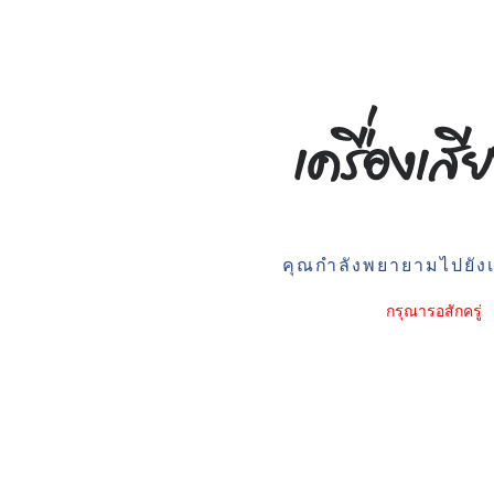
คุณกำลังพยายามไปยังเว
กรุณารอสักครู่