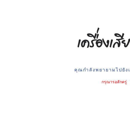
คุณกำลังพยายามไปยังเว
กรุณารอสักครู่