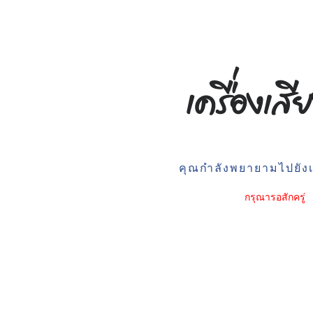
คุณกำลังพยายามไปยังเว
กรุณารอสักครู่