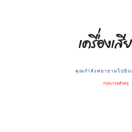
คุณกำลังพยายามไปยังเว
กรุณารอสักครู่