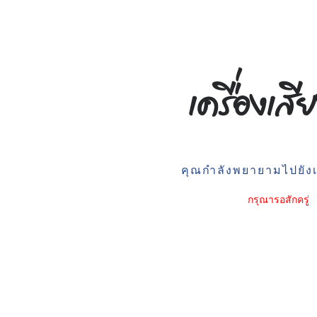
คุณกำลังพยายามไปยังเว
กรุณารอสักครู่