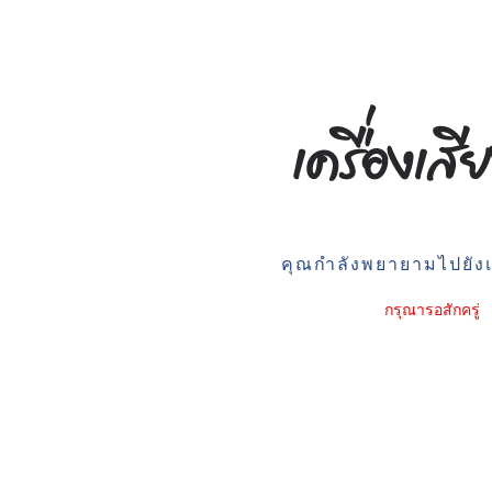
คุณกำลังพยายามไปยังเว
กรุณารอสักครู่