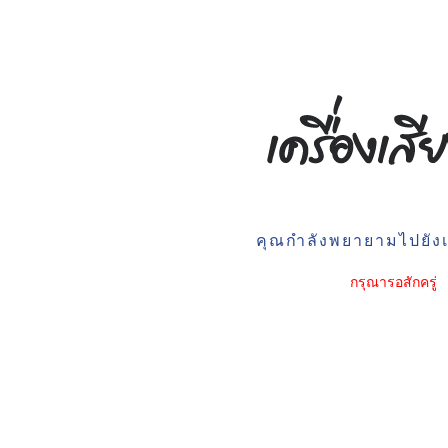
คุณกำลังพยายามไปยังเว
กรุณารอสักครู่