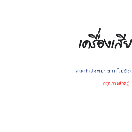
คุณกำลังพยายามไปยังเว
กรุณารอสักครู่