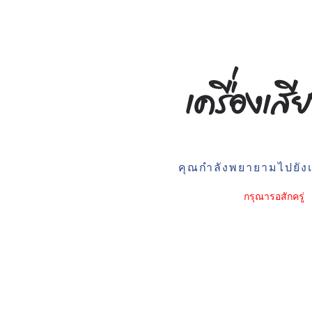
คุณกำลังพยายามไปยังเว
กรุณารอสักครู่