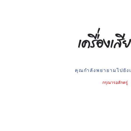
คุณกำลังพยายามไปยังเว
กรุณารอสักครู่