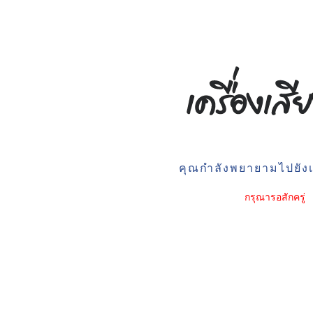
คุณกำลังพยายามไปยังเว
กรุณารอสักครู่