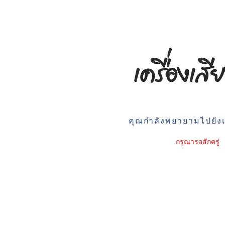
คุณกำลังพยายามไปยังเว
กรุณารอสักครู่