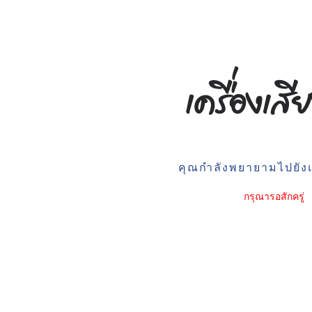
คุณกำลังพยายามไปยังเว
กรุณารอสักครู่