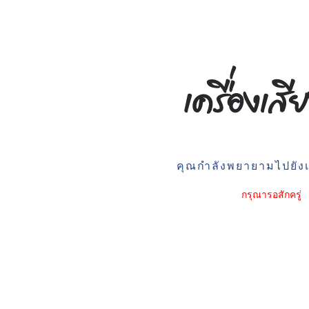
คุณกำลังพยายามไปยังเว
กรุณารอสักครู่