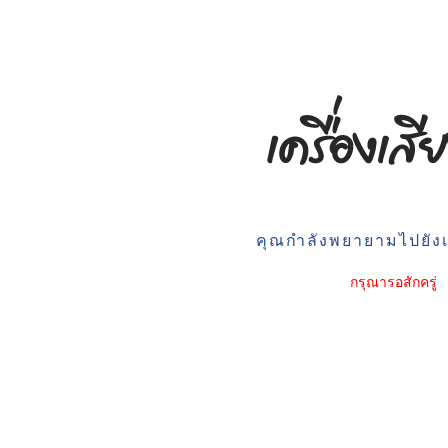
คุณกำลังพยายามไปยังเว
กรุณารอสักครู่