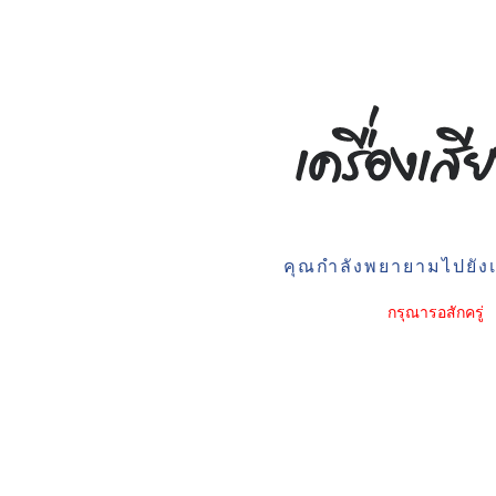
คุณกำลังพยายามไปยังเว
กรุณารอสักครู่