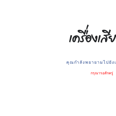
คุณกำลังพยายามไปยังเว
กรุณารอสักครู่