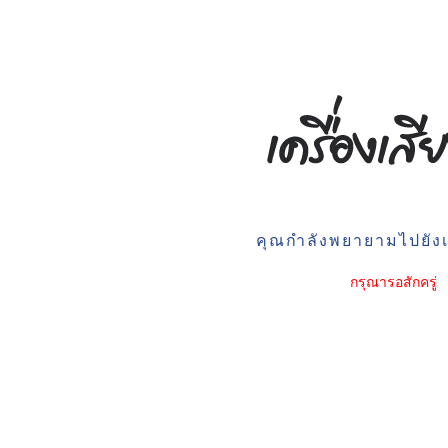
คุณกำลังพยายามไปยังเว
กรุณารอสักครู่