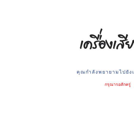
คุณกำลังพยายามไปยังเว
กรุณารอสักครู่