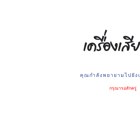
คุณกำลังพยายามไปยังเว
กรุณารอสักครู่