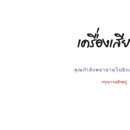
คุณกำลังพยายามไปยังเว
กรุณารอสักครู่