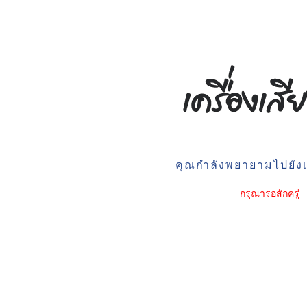
คุณกำลังพยายามไปยังเว
กรุณารอสักครู่