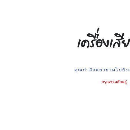
คุณกำลังพยายามไปยังเว
กรุณารอสักครู่