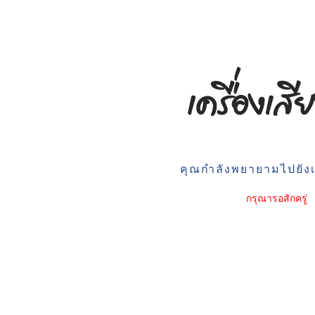
คุณกำลังพยายามไปยังเว
กรุณารอสักครู่