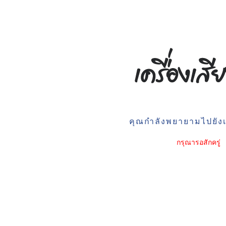
คุณกำลังพยายามไปยังเว
กรุณารอสักครู่