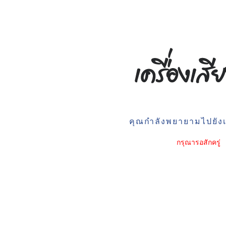
คุณกำลังพยายามไปยังเว
กรุณารอสักครู่