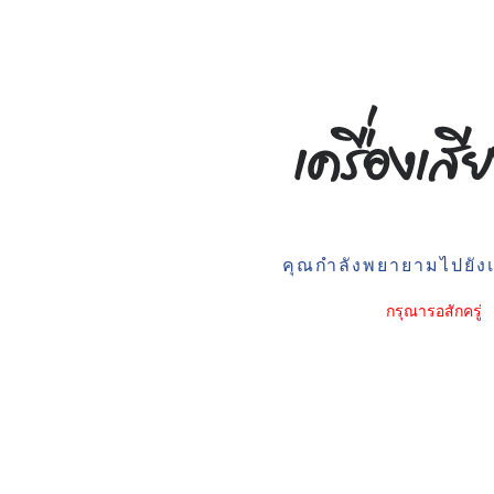
คุณกำลังพยายามไปยังเว
กรุณารอสักครู่