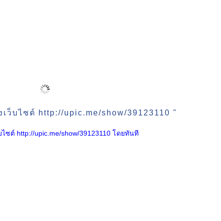
งเว็บไซต์ http://upic.me/show/39123110 "
เว็บไซต์ http://upic.me/show/39123110 โดยทันที