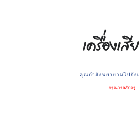
คุณกำลังพยายามไปยังเว
กรุณารอสักครู่