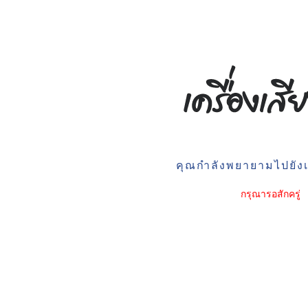
คุณกำลังพยายามไปยังเว
กรุณารอสักครู่