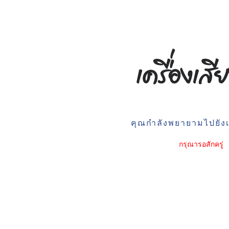
คุณกำลังพยายามไปยังเว
กรุณารอสักครู่