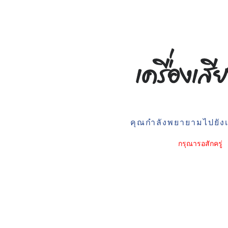
คุณกำลังพยายามไปยังเว
กรุณารอสักครู่