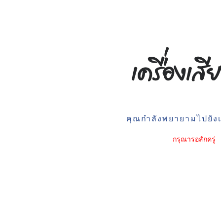
คุณกำลังพยายามไปยังเว
กรุณารอสักครู่