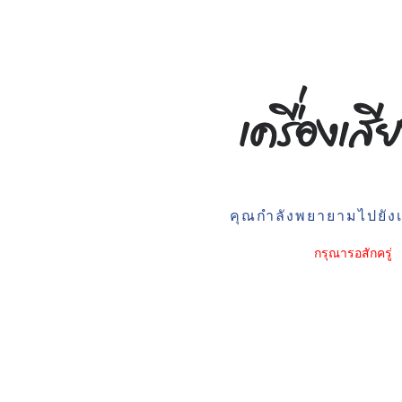
คุณกำลังพยายามไปยังเว
กรุณารอสักครู่