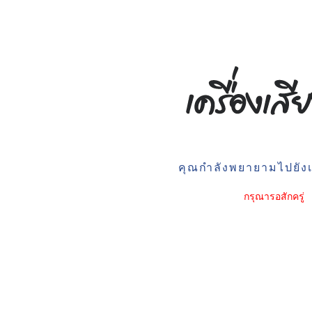
คุณกำลังพยายามไปยังเว
กรุณารอสักครู่