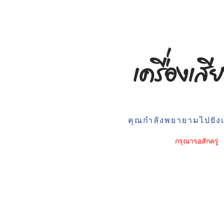
คุณกำลังพยายามไปยังเว
กรุณารอสักครู่