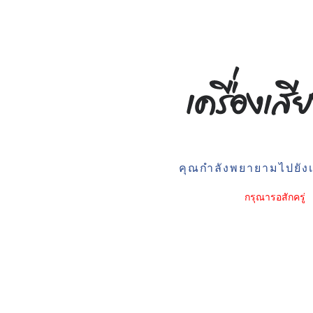
คุณกำลังพยายามไปยังเว
กรุณารอสักครู่