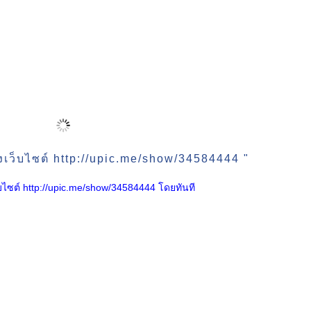
งเว็บไซต์ http://upic.me/show/34584444 "
เว็บไซต์ http://upic.me/show/34584444 โดยทันที