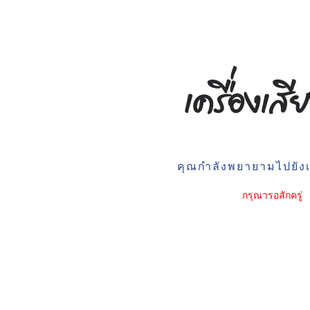
คุณกำลังพยายามไปยังเว
กรุณารอสักครู่