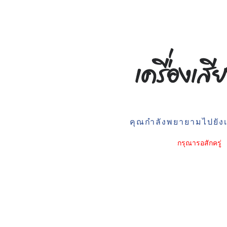
คุณกำลังพยายามไปยังเว
กรุณารอสักครู่