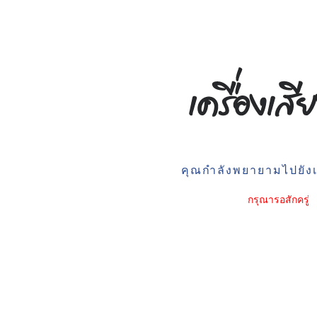
คุณกำลังพยายามไปยังเว
กรุณารอสักครู่